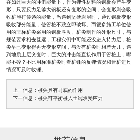
在如此巨大的冲击能量下，作为弹性材料的钢板会产生变
形，只要反力足够大钢板还有变形的空间，会变形则会吸
收桩施打传递的能量，当遇到坚硬岩层时，通过钢板变形
吸收部分能量，使管桩不致立即破坏。而很多施工单位使
用的非标桩尖采用的钢板厚度、桩尖制作的外形尺寸，与
规范要求相去甚远，工程实例中可能还没进入持力层，桩
尖早已变形得再无变形空间，与没有桩尖时相差无几，遇
到地质土层突变时，巨大的冲击能直接作用于管桩上，哪
能不碎？不比用标准桩尖时看桩锤的反弹情况和管桩进尺
情况可及时收锤。
上一信息：
桩尖具有封底的作用
下一信息：
桩尖可平衡桩入土端承受应力
推荐信息