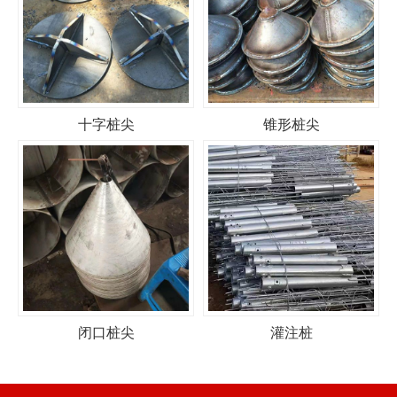
十字桩尖
锥形桩尖
闭口桩尖
灌注桩