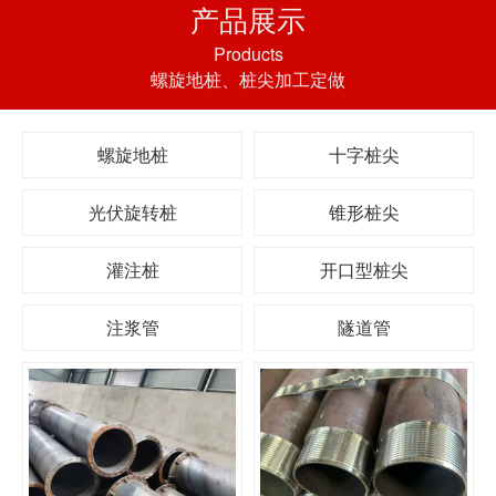
产品展示
Products
螺旋地桩、桩尖加工定做
螺旋地桩
十字桩尖
光伏旋转桩
锥形桩尖
灌注桩
开口型桩尖
注浆管
隧道管